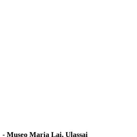
Stazione
dell'Arte
Maria Lai
Mostre
Visita
Educazione
Ulassai
Contatti
/
IT
EN
Visita il museo
- Museo Maria Lai, Ulassai