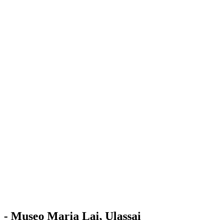
Stazione
dell'Arte
Maria Lai
Mostre
Visita
Educazione
Ulassai
Contatti
/
IT
EN
Visita il museo
- Museo Maria Lai, Ulassai