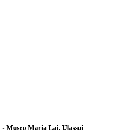
Stazione
dell'Arte
Maria Lai
Mostre
Visita
Educazione
Ulassai
Contatti
/
IT
EN
Visita il museo
- Museo Maria Lai, Ulassai