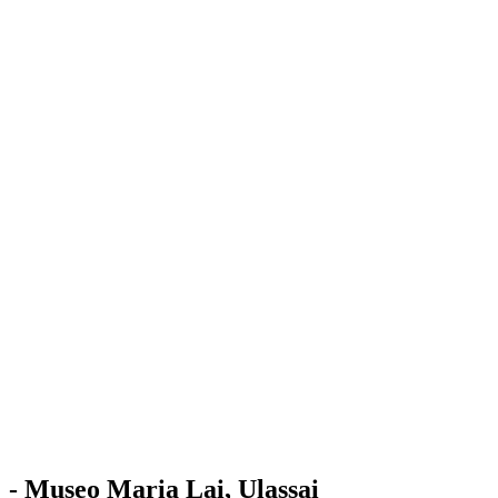
Stazione
dell'Arte
Maria Lai
Mostre
Visita
Educazione
Ulassai
Contatti
/
IT
EN
Visita il museo
- Museo Maria Lai, Ulassai