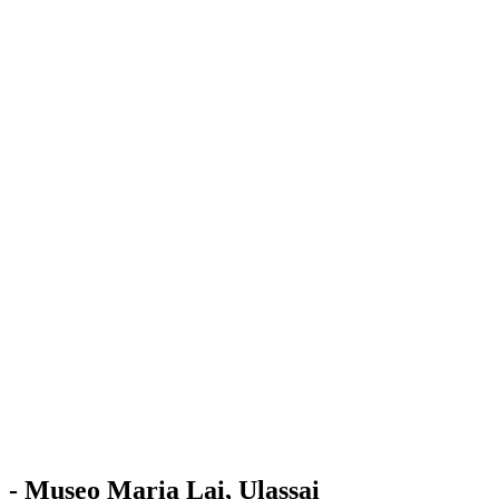
Stazione
dell'Arte
Maria Lai
Mostre
Visita
Educazione
Ulassai
Contatti
/
IT
EN
Visita il museo
- Museo Maria Lai, Ulassai