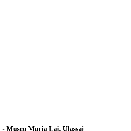
Stazione
dell'Arte
Maria Lai
Mostre
Visita
Educazione
Ulassai
Contatti
/
IT
EN
Visita il museo
- Museo Maria Lai, Ulassai