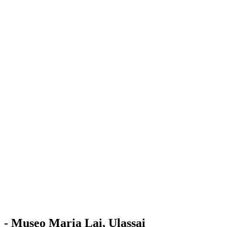
Stazione
dell'Arte
Maria Lai
Mostre
Visita
Educazione
Ulassai
Contatti
/
IT
EN
Visita il museo
- Museo Maria Lai, Ulassai