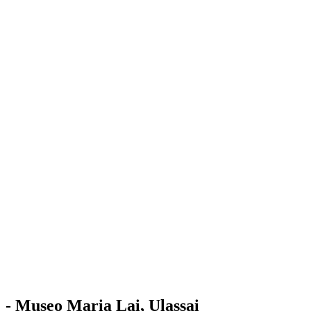
Stazione
dell'Arte
Maria Lai
Mostre
Visita
Educazione
Ulassai
Contatti
/
IT
EN
Visita il museo
- Museo Maria Lai, Ulassai