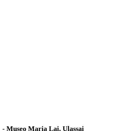
Stazione
dell'Arte
Maria Lai
Mostre
Visita
Educazione
Ulassai
Contatti
/
IT
EN
Visita il museo
- Museo Maria Lai, Ulassai