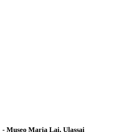
Stazione
dell'Arte
Maria Lai
Mostre
Visita
Educazione
Ulassai
Contatti
/
IT
EN
Visita il museo
- Museo Maria Lai, Ulassai