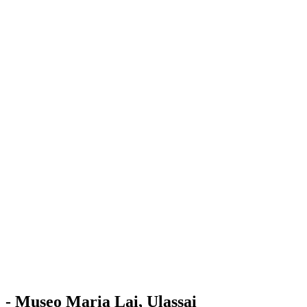
Stazione
dell'Arte
Maria Lai
Mostre
Visita
Educazione
Ulassai
Contatti
/
IT
EN
Visita il museo
- Museo Maria Lai, Ulassai