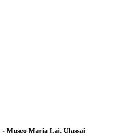
Stazione
dell'Arte
Maria Lai
Mostre
Visita
Educazione
Ulassai
Contatti
/
IT
EN
Visita il museo
- Museo Maria Lai, Ulassai