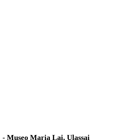
Stazione
dell'Arte
Maria Lai
Mostre
Visita
Educazione
Ulassai
Contatti
/
IT
EN
Visita il museo
- Museo Maria Lai, Ulassai