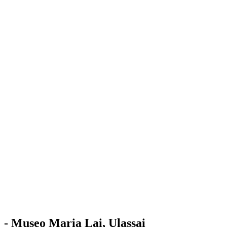
Stazione
dell'Arte
Maria Lai
Mostre
Visita
Educazione
Ulassai
Contatti
/
IT
EN
Visita il museo
- Museo Maria Lai, Ulassai