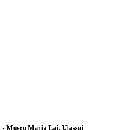
Stazione
dell'Arte
Maria Lai
Mostre
Visita
Educazione
Ulassai
Contatti
/
IT
EN
Visita il museo
- Museo Maria Lai, Ulassai