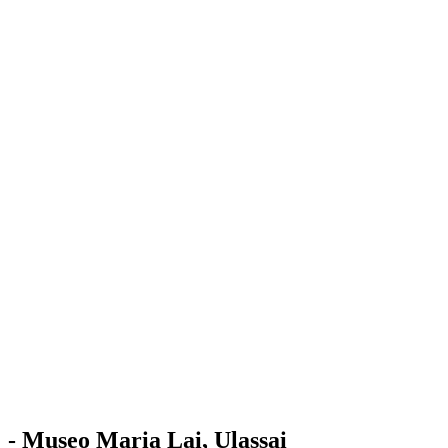
Stazione
dell'Arte
Maria Lai
Mostre
Visita
Educazione
Ulassai
Contatti
/
IT
EN
Visita il museo
- Museo Maria Lai, Ulassai