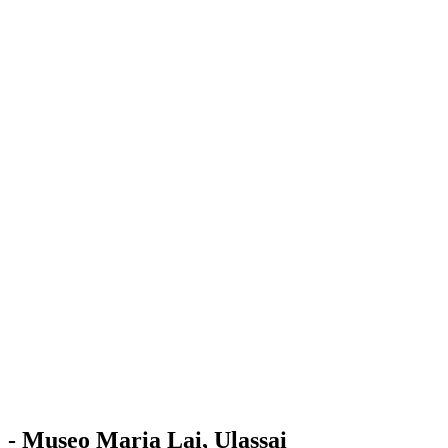
Stazione
dell'Arte
Maria Lai
Mostre
Visita
Educazione
Ulassai
Contatti
/
IT
EN
Visita il museo
- Museo Maria Lai, Ulassai