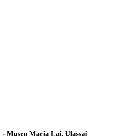
Stazione
dell'Arte
Maria Lai
Mostre
Visita
Educazione
Ulassai
Contatti
/
IT
EN
Visita il museo
- Museo Maria Lai, Ulassai