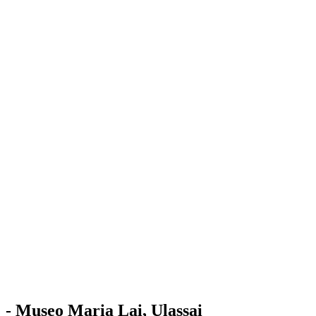
Stazione
dell'Arte
Maria Lai
Mostre
Visita
Educazione
Ulassai
Contatti
/
IT
EN
Visita il museo
- Museo Maria Lai, Ulassai