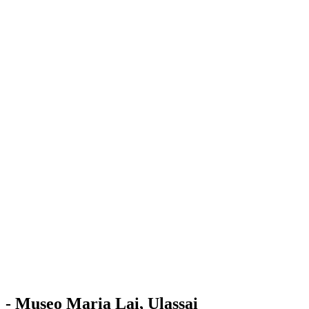
Stazione
dell'Arte
Maria Lai
Mostre
Visita
Educazione
Ulassai
Contatti
/
IT
EN
Visita il museo
- Museo Maria Lai, Ulassai