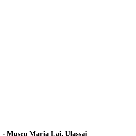
Stazione
dell'Arte
Maria Lai
Mostre
Visita
Educazione
Ulassai
Contatti
/
IT
EN
Visita il museo
- Museo Maria Lai, Ulassai