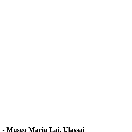
Stazione
dell'Arte
Maria Lai
Mostre
Visita
Educazione
Ulassai
Contatti
/
IT
EN
Visita il museo
- Museo Maria Lai, Ulassai