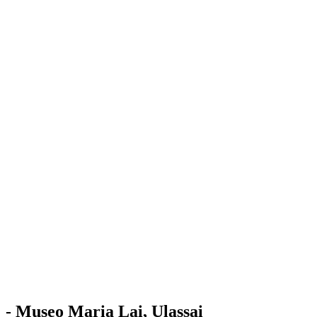
Stazione
dell'Arte
Maria Lai
Mostre
Visita
Educazione
Ulassai
Contatti
/
IT
EN
Visita il museo
- Museo Maria Lai, Ulassai