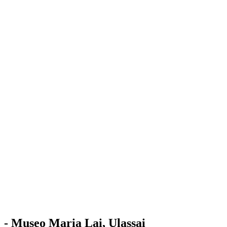
Stazione
dell'Arte
Maria Lai
Mostre
Visita
Educazione
Ulassai
Contatti
/
IT
EN
Visita il museo
- Museo Maria Lai, Ulassai