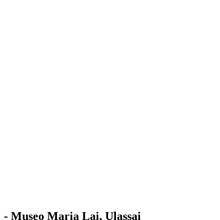
Stazione
dell'Arte
Maria Lai
Mostre
Visita
Educazione
Ulassai
Contatti
/
IT
EN
Visita il museo
- Museo Maria Lai, Ulassai