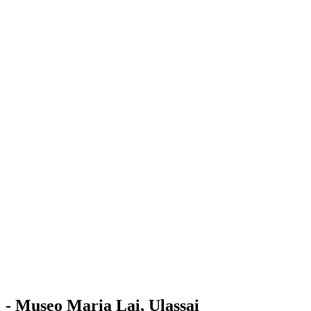
Stazione
dell'Arte
Maria Lai
Mostre
Visita
Educazione
Ulassai
Contatti
/
IT
EN
Visita il museo
- Museo Maria Lai, Ulassai