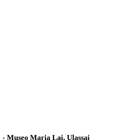
Stazione
dell'Arte
Maria Lai
Mostre
Visita
Educazione
Ulassai
Contatti
/
IT
EN
Visita il museo
- Museo Maria Lai, Ulassai