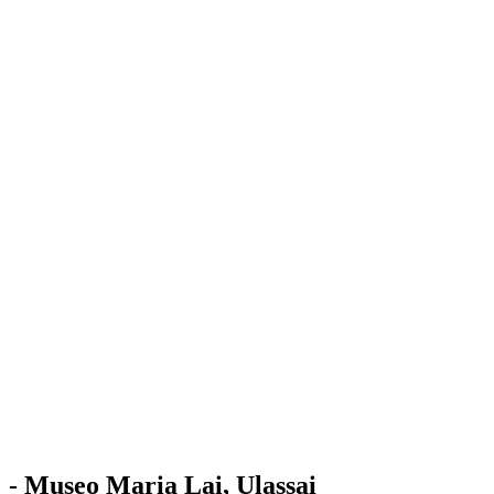
Stazione
dell'Arte
Maria Lai
Mostre
Visita
Educazione
Ulassai
Contatti
/
IT
EN
Visita il museo
- Museo Maria Lai, Ulassai