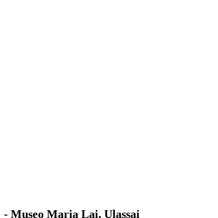
Stazione
dell'Arte
Maria Lai
Mostre
Visita
Educazione
Ulassai
Contatti
/
IT
EN
Visita il museo
- Museo Maria Lai, Ulassai