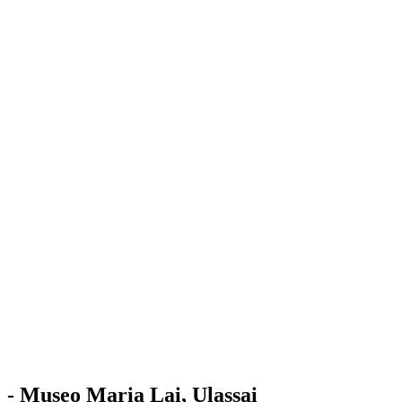
Stazione
dell'Arte
Maria Lai
Mostre
Visita
Educazione
Ulassai
Contatti
/
IT
EN
Visita il museo
- Museo Maria Lai, Ulassai