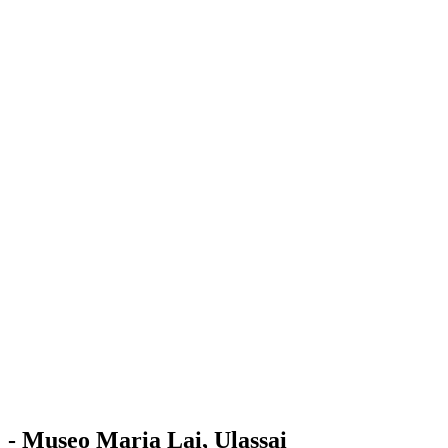
Stazione
dell'Arte
Maria Lai
Mostre
Visita
Educazione
Ulassai
Contatti
/
IT
EN
Visita il museo
- Museo Maria Lai, Ulassai