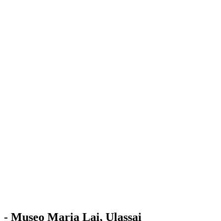
Stazione
dell'Arte
Maria Lai
Mostre
Visita
Educazione
Ulassai
Contatti
/
IT
EN
Visita il museo
- Museo Maria Lai, Ulassai