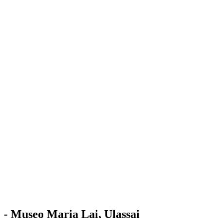
Stazione
dell'Arte
Maria Lai
Mostre
Visita
Educazione
Ulassai
Contatti
/
IT
EN
Visita il museo
- Museo Maria Lai, Ulassai