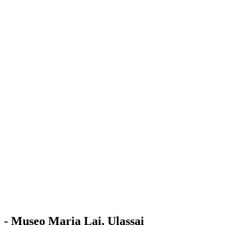
Stazione
dell'Arte
Maria Lai
Mostre
Visita
Educazione
Ulassai
Contatti
/
IT
EN
Visita il museo
- Museo Maria Lai, Ulassai