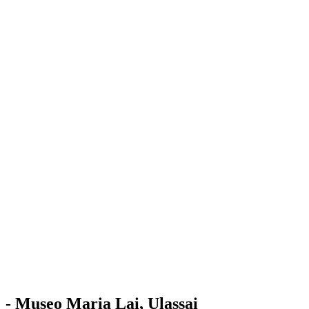
Stazione
dell'Arte
Maria Lai
Mostre
Visita
Educazione
Ulassai
Contatti
/
IT
EN
Visita il museo
- Museo Maria Lai, Ulassai