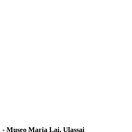
Stazione
dell'Arte
Maria Lai
Mostre
Visita
Educazione
Ulassai
Contatti
/
IT
EN
Visita il museo
- Museo Maria Lai, Ulassai