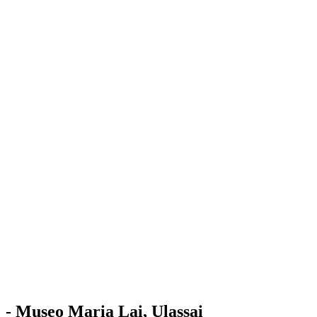
Stazione
dell'Arte
Maria Lai
Mostre
Visita
Educazione
Ulassai
Contatti
/
IT
EN
Visita il museo
- Museo Maria Lai, Ulassai