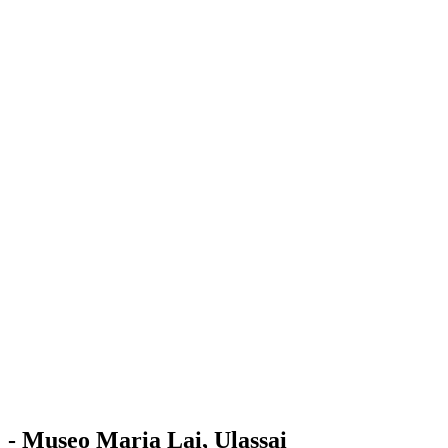
Stazione
dell'Arte
Maria Lai
Mostre
Visita
Educazione
Ulassai
Contatti
/
IT
EN
Visita il museo
- Museo Maria Lai, Ulassai