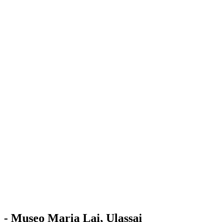
Stazione
dell'Arte
Maria Lai
Mostre
Visita
Educazione
Ulassai
Contatti
/
IT
EN
Visita il museo
- Museo Maria Lai, Ulassai