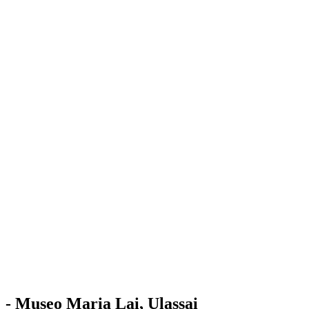
Stazione
dell'Arte
Maria Lai
Mostre
Visita
Educazione
Ulassai
Contatti
/
IT
EN
Visita il museo
- Museo Maria Lai, Ulassai