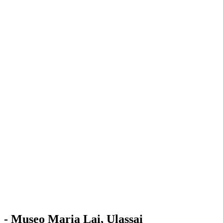
Stazione
dell'Arte
Maria Lai
Mostre
Visita
Educazione
Ulassai
Contatti
/
IT
EN
Visita il museo
- Museo Maria Lai, Ulassai