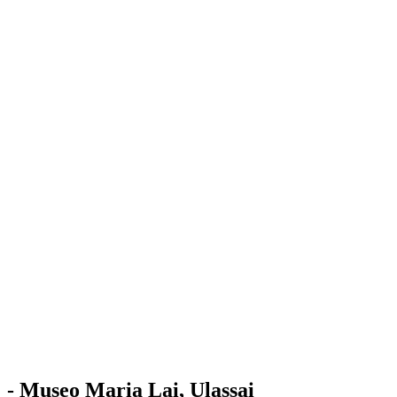
Stazione
dell'Arte
Maria Lai
Mostre
Visita
Educazione
Ulassai
Contatti
/
IT
EN
Visita il museo
- Museo Maria Lai, Ulassai