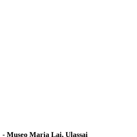
Stazione
dell'Arte
Maria Lai
Mostre
Visita
Educazione
Ulassai
Contatti
/
IT
EN
Visita il museo
- Museo Maria Lai, Ulassai