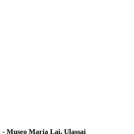
Stazione
dell'Arte
Maria Lai
Mostre
Visita
Educazione
Ulassai
Contatti
/
IT
EN
Visita il museo
- Museo Maria Lai, Ulassai