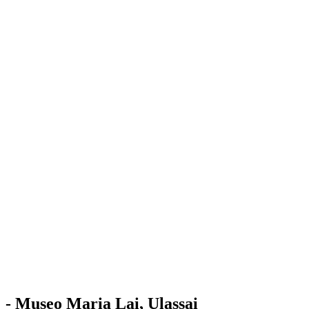
Stazione
dell'Arte
Maria Lai
Mostre
Visita
Educazione
Ulassai
Contatti
/
IT
EN
Visita il museo
- Museo Maria Lai, Ulassai