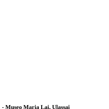
Stazione
dell'Arte
Maria Lai
Mostre
Visita
Educazione
Ulassai
Contatti
/
IT
EN
Visita il museo
- Museo Maria Lai, Ulassai