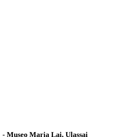
Stazione
dell'Arte
Maria Lai
Mostre
Visita
Educazione
Ulassai
Contatti
/
IT
EN
Visita il museo
- Museo Maria Lai, Ulassai