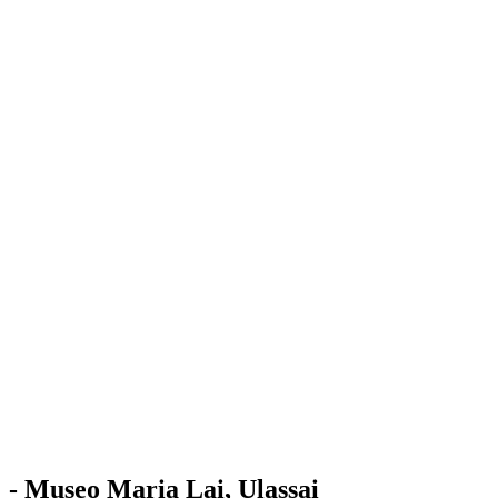
Stazione
dell'Arte
Maria Lai
Mostre
Visita
Educazione
Ulassai
Contatti
/
IT
EN
Visita il museo
- Museo Maria Lai, Ulassai