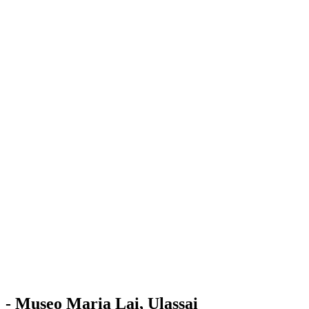
Stazione
dell'Arte
Maria Lai
Mostre
Visita
Educazione
Ulassai
Contatti
/
IT
EN
Visita il museo
- Museo Maria Lai, Ulassai