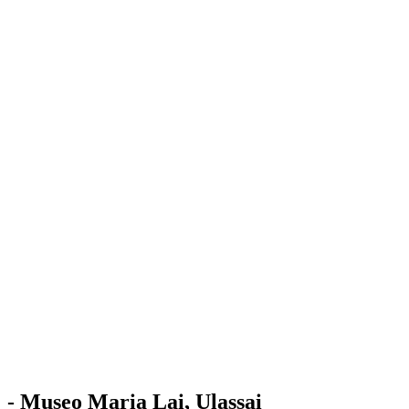
Stazione
dell'Arte
Maria Lai
Mostre
Visita
Educazione
Ulassai
Contatti
/
IT
EN
Visita il museo
- Museo Maria Lai, Ulassai